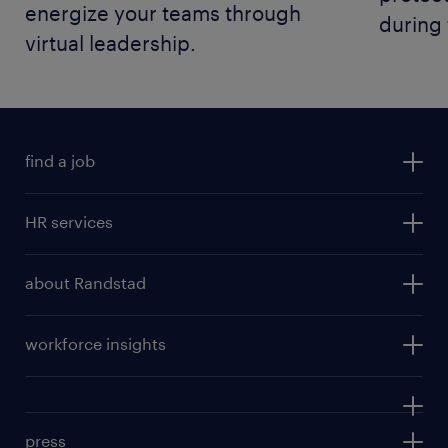
energize your teams through
during 
virtual leadership.
find a job
information technology jobs
HR services
engineering
professionals
finance & accounting
about Randstad
staffing
other areas of expertise
company profile
inhouse
workforce insights
sustainability
global businesses
future of work
engineering
HR tech
investment case
corporate governance
press